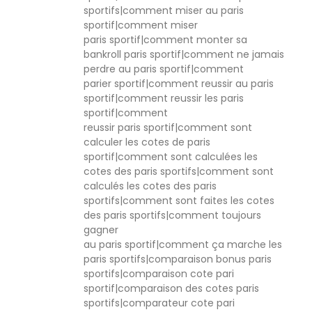
sportifs|comment miser au paris
sportif|comment miser
paris sportif|comment monter sa
bankroll paris sportif|comment ne jamais
perdre au paris sportif|comment
parier sportif|comment reussir au paris
sportif|comment reussir les paris
sportif|comment
reussir paris sportif|comment sont
calculer les cotes de paris
sportif|comment sont calculées les
cotes des paris sportifs|comment sont
calculés les cotes des paris
sportifs|comment sont faites les cotes
des paris sportifs|comment toujours
gagner
au paris sportif|comment ça marche les
paris sportifs|comparaison bonus paris
sportifs|comparaison cote pari
sportif|comparaison des cotes paris
sportifs|comparateur cote pari