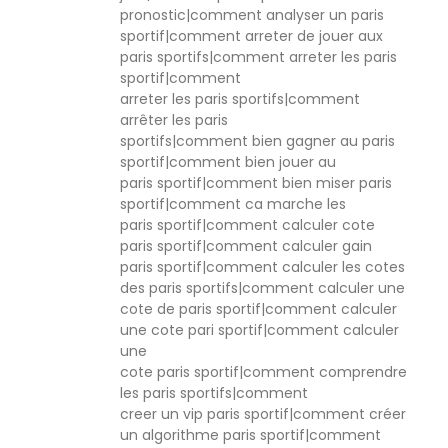
pronostic|comment analyser un paris
sportif|comment arreter de jouer aux
paris sportifs|comment arreter les paris
sportif|comment
arreter les paris sportifs|comment
arrêter les paris
sportifs|comment bien gagner au paris
sportif|comment bien jouer au
paris sportif|comment bien miser paris
sportif|comment ca marche les
paris sportif|comment calculer cote
paris sportif|comment calculer gain
paris sportif|comment calculer les cotes
des paris sportifs|comment calculer une
cote de paris sportif|comment calculer
une cote pari sportif|comment calculer
une
cote paris sportif|comment comprendre
les paris sportifs|comment
creer un vip paris sportif|comment créer
un algorithme paris sportif|comment