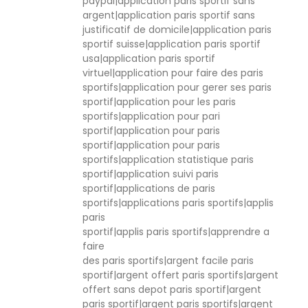
paypal|application paris sportif sans
argent|application paris sportif sans
justificatif de domicile|application paris
sportif suisse|application paris sportif
usa|application paris sportif
virtuel|application pour faire des paris
sportifs|application pour gerer ses paris
sportif|application pour les paris
sportifs|application pour pari
sportif|application pour paris
sportif|application pour paris
sportifs|application statistique paris
sportif|application suivi paris
sportif|applications de paris
sportifs|applications paris sportifs|applis
paris
sportif|applis paris sportifs|apprendre a
faire
des paris sportifs|argent facile paris
sportif|argent offert paris sportifs|argent
offert sans depot paris sportif|argent
paris sportif|argent paris sportifs|argent