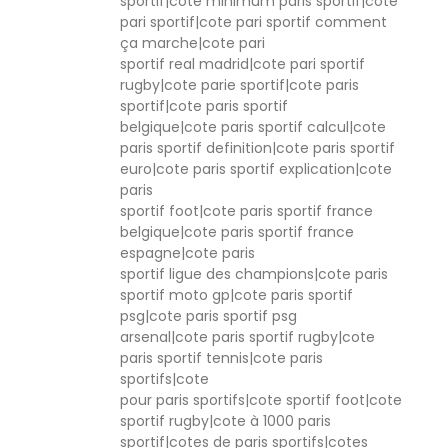
sportif|cote minimum paris sportif|cote
pari sportif|cote pari sportif comment
ça marche|cote pari
sportif real madrid|cote pari sportif
rugby|cote parie sportif|cote paris
sportif|cote paris sportif
belgique|cote paris sportif calcul|cote
paris sportif definition|cote paris sportif
euro|cote paris sportif explication|cote
paris
sportif foot|cote paris sportif france
belgique|cote paris sportif france
espagne|cote paris
sportif ligue des champions|cote paris
sportif moto gp|cote paris sportif
psg|cote paris sportif psg
arsenal|cote paris sportif rugby|cote
paris sportif tennis|cote paris
sportifs|cote
pour paris sportifs|cote sportif foot|cote
sportif rugby|cote à 1000 paris
sportif|cotes de paris sportifs|cotes