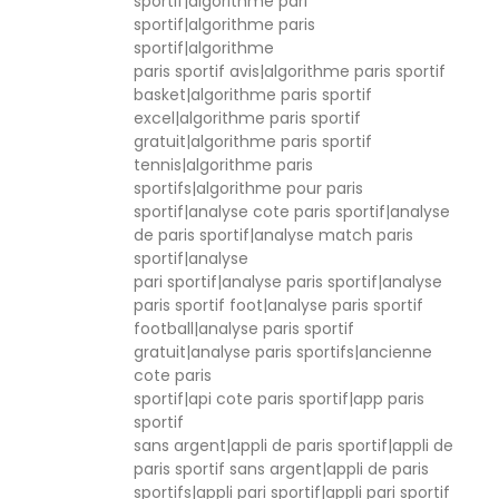
sportif|algorithme pari
sportif|algorithme paris
sportif|algorithme
paris sportif avis|algorithme paris sportif
basket|algorithme paris sportif
excel|algorithme paris sportif
gratuit|algorithme paris sportif
tennis|algorithme paris
sportifs|algorithme pour paris
sportif|analyse cote paris sportif|analyse
de paris sportif|analyse match paris
sportif|analyse
pari sportif|analyse paris sportif|analyse
paris sportif foot|analyse paris sportif
football|analyse paris sportif
gratuit|analyse paris sportifs|ancienne
cote paris
sportif|api cote paris sportif|app paris
sportif
sans argent|appli de paris sportif|appli de
paris sportif sans argent|appli de paris
sportifs|appli pari sportif|appli pari sportif