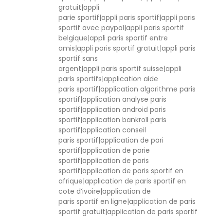
gratuit|appli
parie sportif|appli paris sportif|appli paris
sportif avec paypal|appli paris sportif
belgique|appli paris sportif entre
amis|appli paris sportif gratuit|appli paris
sportif sans
argent|appli paris sportif suisse|appli
paris sportifs|application aide
paris sportif|application algorithme paris
sportif|application analyse paris
sportif|application android paris
sportif|application bankroll paris
sportif|application conseil
paris sportif|application de pari
sportif|application de parie
sportif|application de paris
sportif|application de paris sportif en
afrique|application de paris sportif en
cote d’ivoire|application de
paris sportif en ligne|application de paris
sportif gratuit|application de paris sportif