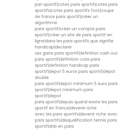
pari sportif|cotes paris sportif|cotes paris
sportifs|cotes paris sportifs foot|coupe
de france paris sportif|créer un
algorithme
paris sportif|créer un compte paris
sportif|créer un site de paris sportif en
ligne|dans les paris sportifs que signifie
handicap|declarer
ses gains paris sportif|definition cash out
paris sportif|definition cote paris
sportif|definition handicap paris
sportif|depot 5 euros paris sportif|depot
double
paris sportif|depot minimum 5 euro paris
sportif|depot minimum paris
sportif|depot
paris sportif|depuis quand existe les paris
sportif en france|devenir riche
avec les paris sportifs|devenir riche avec
paris sportifs|disqualification tennis paris
sportif|dnb en paris