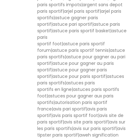
paris sportifs impots|argent sans depot
paris sportif|arjel paris sportif|arjel paris
sportifs|astuce gagner paris
sportif|astuce pari sportif|astuce paris
sportif|astuce paris sportif basket|astuce
paris
sportif foot|astuce paris sportif
forum|astuce paris sportif tennis|astuce
paris sportifs|astuce pour gagner au pari
sportif|astuce pour gagner au paris
sportif|astuce pour gagner paris
sportif|astuce pour paris sportif|astuces
paris sportifs|astuces paris
sportifs en ligne|astuces paris sportifs
foot|astuces pour gagner aux paris
sportifs|autorisation paris sportif
france|avis pari sportif|avis paris
sportif|avis paris sportif foot|avis site de
paris sportif|avis site paris sportif|avis sur
les paris sportifs|avis sur paris sportif|avis
tipster paris sportif|aweh signification