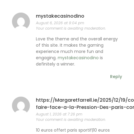
mystakecasinodino
August 6, 2026 at 9:04 pm
Your comment is awaiting moderation.
Love the theme and the overall energy
of this site. It makes the gaming
experience much more fun and
engaging.
mystakecasinodino
is
definitely a winner.
Reply
https://Margaretfarrell.ie/2025/12/19/
faire-face-a-la-Pression-Des-paris-c
August 1, 2026 at 7:26 pm
Your comment is awaiting moderation.
10 euros offert paris sportif|10 euros