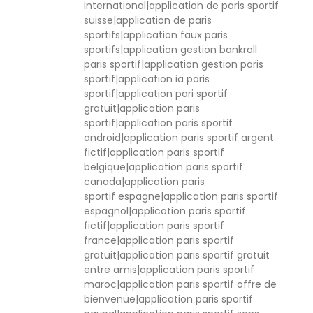
international|application de paris sportif
suisse|application de paris
sportifs|application faux paris
sportifs|application gestion bankroll
paris sportif|application gestion paris
sportif|application ia paris
sportif|application pari sportif
gratuit|application paris
sportif|application paris sportif
android|application paris sportif argent
fictif|application paris sportif
belgique|application paris sportif
canada|application paris
sportif espagne|application paris sportif
espagnol|application paris sportif
fictif|application paris sportif
france|application paris sportif
gratuit|application paris sportif gratuit
entre amis|application paris sportif
maroc|application paris sportif offre de
bienvenue|application paris sportif