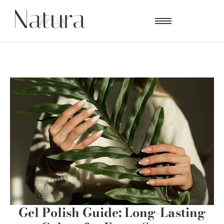
Gel Polish Guide: Long-Lasting