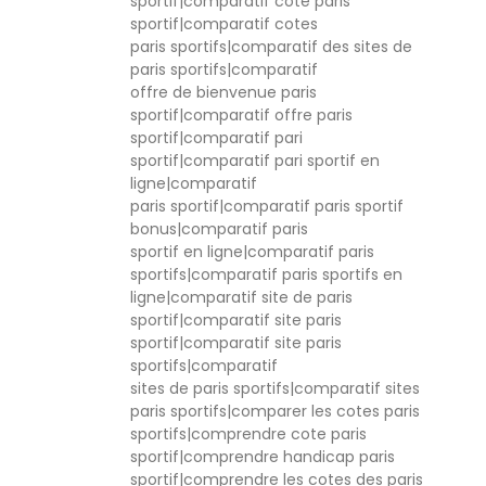
sportif|comparatif cote paris
sportif|comparatif cotes
paris sportifs|comparatif des sites de
paris sportifs|comparatif
offre de bienvenue paris
sportif|comparatif offre paris
sportif|comparatif pari
sportif|comparatif pari sportif en
ligne|comparatif
paris sportif|comparatif paris sportif
bonus|comparatif paris
sportif en ligne|comparatif paris
sportifs|comparatif paris sportifs en
ligne|comparatif site de paris
sportif|comparatif site paris
sportif|comparatif site paris
sportifs|comparatif
sites de paris sportifs|comparatif sites
paris sportifs|comparer les cotes paris
sportifs|comprendre cote paris
sportif|comprendre handicap paris
sportif|comprendre les cotes des paris