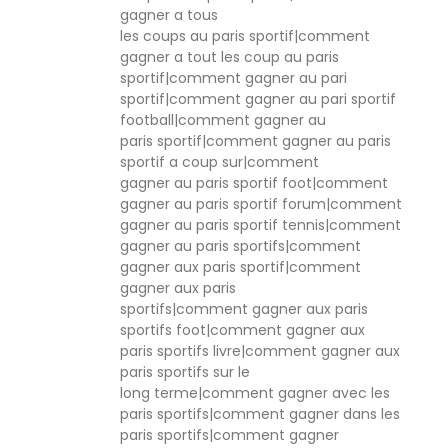
gagner a tous
les coups au paris sportif|comment
gagner a tout les coup au paris
sportif|comment gagner au pari
sportif|comment gagner au pari sportif
football|comment gagner au
paris sportif|comment gagner au paris
sportif a coup sur|comment
gagner au paris sportif foot|comment
gagner au paris sportif forum|comment
gagner au paris sportif tennis|comment
gagner au paris sportifs|comment
gagner aux paris sportif|comment
gagner aux paris
sportifs|comment gagner aux paris
sportifs foot|comment gagner aux
paris sportifs livre|comment gagner aux
paris sportifs sur le
long terme|comment gagner avec les
paris sportifs|comment gagner dans les
paris sportifs|comment gagner