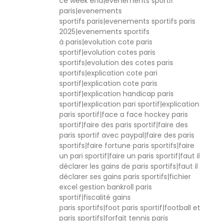
ce week end|evenements sportif
paris|evenements
sportifs paris|evenements sportifs paris
2025|evenements sportifs
à paris|evolution cote paris
sportif|evolution cotes paris
sportifs|evolution des cotes paris
sportifs|explication cote pari
sportif|explication cote paris
sportif|explication handicap paris
sportif|explication pari sportif|explication
paris sportif|face a face hockey paris
sportif|faire des paris sportif|faire des
paris sportif avec paypal|faire des paris
sportifs|faire fortune paris sportifs|faire
un pari sportif|faire un paris sportif|faut il
déclarer les gains de paris sportifs|faut il
déclarer ses gains paris sportifs|fichier
excel gestion bankroll paris
sportif|fiscalité gains
paris sportifs|foot paris sportif|football et
paris sportifs|forfait tennis paris