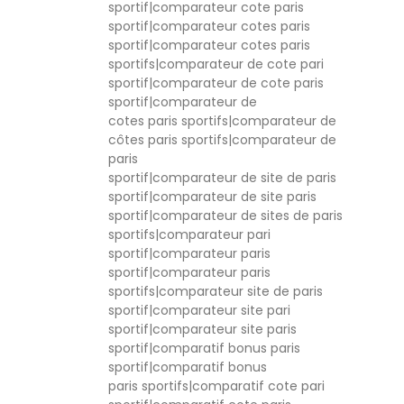
sportif|comparateur cote paris
sportif|comparateur cotes paris
sportif|comparateur cotes paris
sportifs|comparateur de cote pari
sportif|comparateur de cote paris
sportif|comparateur de
cotes paris sportifs|comparateur de
côtes paris sportifs|comparateur de
paris
sportif|comparateur de site de paris
sportif|comparateur de site paris
sportif|comparateur de sites de paris
sportifs|comparateur pari
sportif|comparateur paris
sportif|comparateur paris
sportifs|comparateur site de paris
sportif|comparateur site pari
sportif|comparateur site paris
sportif|comparatif bonus paris
sportif|comparatif bonus
paris sportifs|comparatif cote pari